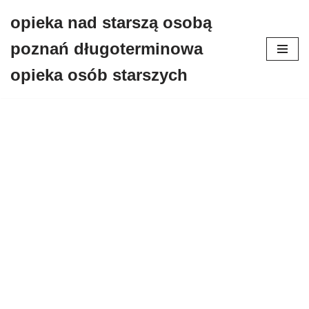
opieka nad starszą osobą
Przejdź
poznań długoterminowa
do
treści
opieka osób starszych