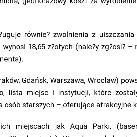
niora, (jednorazowy koszt za wyrobienie 
?uguje równie? zwolnienia z uiszczani
nie wynosi 18,65 z?otych (nale?y zg?osi? 
nenta).
Kraków, Gdańsk, Warszawa, Wrocław) pows
, lista miejsc i instytucji, które zost
a osób starszych – oferujące atrakcyjne k
kich miejscach jak Aqua Parki, (base