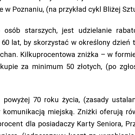
w Poznaniu, (na przykład cykl Bliżej Sztu
 osób starszych, jest udzielanie raba
0 lat, by skorzystać w określony dzień 
uchan. Kilkuprocentowa zniżka – w formi
kupie za minimum 50 złotych, (po zgło
powyżej 70 roku życia, (zasady ustala
 komunikacją miejską. Zniżki oferują ró
procent dla posiadaczy Karty Seniora, P