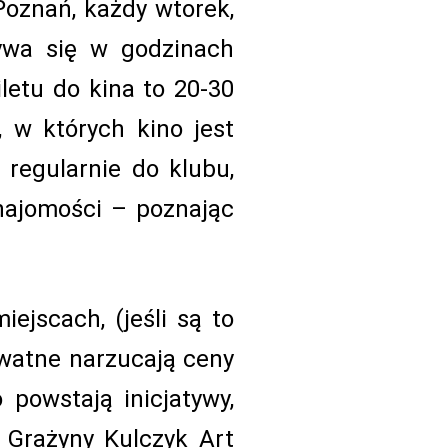
Poznań, każdy wtorek,
bywa się w godzinach
letu do kina to 20-30
 w których kino jest
 regularnie do klubu,
znajomości – poznając
iejscach, (jeśli są to
ywatne narzucają ceny
 powstają inicjatywy,
 Grażyny Kulczyk Art