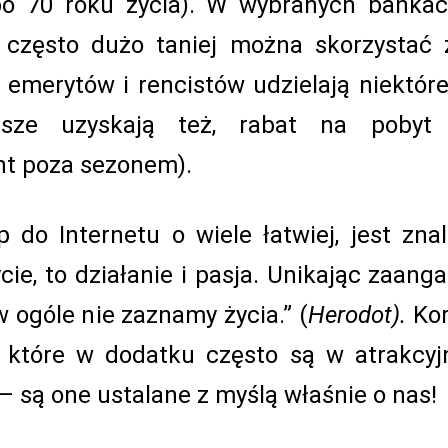
o 70 roku życia). W wybranych bankach
 często dużo taniej można skorzystać 
a emerytów i rencistów udzielają niektóre
arsze uzyskają też, rabat na pobyt
nt poza sezonem).
 do Internetu o wiele łatwiej, jest zna
cie, to działanie i pasja. Unikając zaang
 ogóle nie zaznamy życia.” (
Herodot).
Kor
 które w dodatku często są w atrakcy
 – są one ustalane z myślą właśnie o nas!