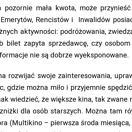
a pozornie mała kwota, może przynieść
u Emerytów, Rencistów i Inwalidów posia
óżnych aktywności: podróżowania, zwiedz
ub bilet zapyta sprzedawcę, czy osobo
informacje nie są dobrze wyeksponowane.
na rozwijać swoje zainteresowania, upra
c, gdzie można miło i przyjemnie spędzić 
ak wiedzieć, że większe kina, tak zwane 
 zniżki dla osób starszych. Można tam r
a (Multikino – pierwsza środa miesiąca, k