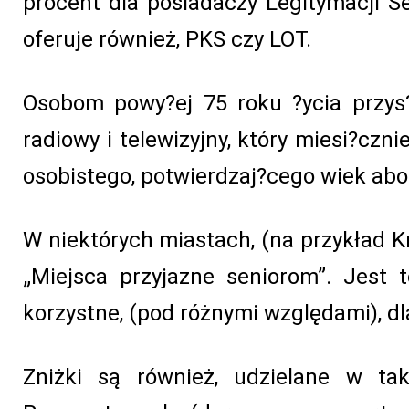
procent dla posiadaczy Legitymacji Se
oferuje również, PKS czy LOT.
Osobom powy?ej 75 roku ?ycia przys
radiowy i telewizyjny, który miesi?cz
osobistego, potwierdzaj?cego wiek abo
W niektórych miastach, (na przykład 
„Miejsca przyjazne seniorom”. Jest to
korzystne, (pod różnymi względami), dl
Zniżki są również, udzielane w ta