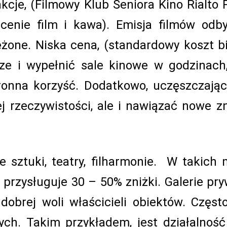
akcje, (Filmowy Klub Seniora Kino Rialto 
 cenie film i kawa). Emisja filmów od
żone. Niska cena, (standardowy koszt bi
sze i wypełnić sale kinowe w godzinach,
ronna korzyść. Dodatkowo, uczęszczając
ej rzeczywistości, ale i nawiązać nowe 
e sztuki, teatry, filharmonie. W takich m
przysługuje 30 – 50% zniżki. Galerie pr
obrej woli właścicieli obiektów. Często
ych. Takim przykładem, jest działalność