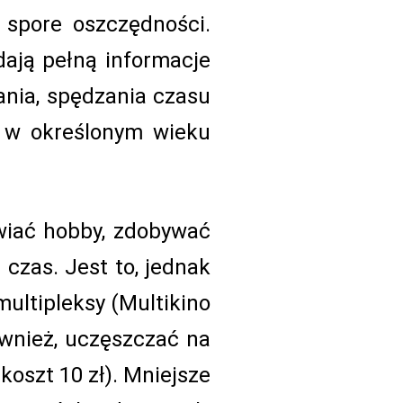
 spore oszczędności.
dają pełną informacje
ania, spędzania czasu
m w określonym wieku
wiać hobby, zdobywać
czas. Jest to, jednak
multipleksy (Multikino
ównież, uczęszczać na
oszt 10 zł). Mniejsze