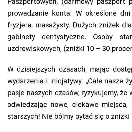
Paszportowych, (darmowy paszport p
prowadzanie konta. W określone dni
fryzjera, masażysty. Dużych zniżek dl
gabinety dentystyczne. Osoby st
uzdrowiskowych, (zniżki 10 – 30 proce
W dzisiejszych czasach, mając dostęp
wydarzenia i inicjatywy. „Całe nasze ży
pasje naszych czasów, ryzykujemy, że w
odwiedzając nowe, ciekawe miejsca,
starszych! Nie bójmy pytać się o zniżki