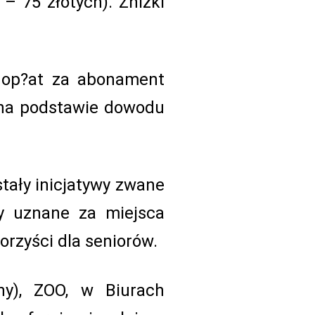
– 75 złotych). Zniżki
a op?at za abonament
– na podstawie dowodu
tały inicjatywy zwane
ały uznane za miejsca
orzyści dla seniorów.
ny), ZOO, w Biurach