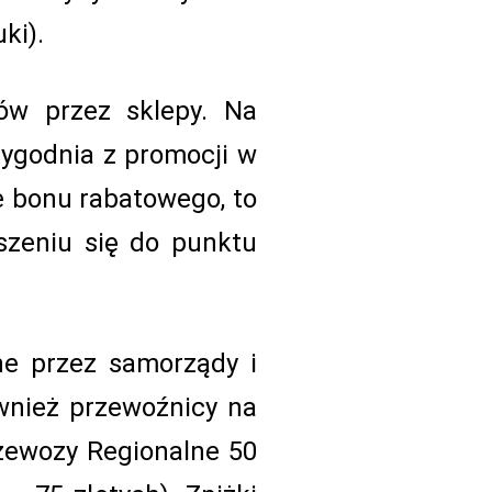
ki).
tów przez sklepy. Na
tygodnia z promocji w
e bonu rabatowego, to
szeniu się do punktu
ne przez samorządy i
wnież przewoźnicy na
rzewozy Regionalne 50